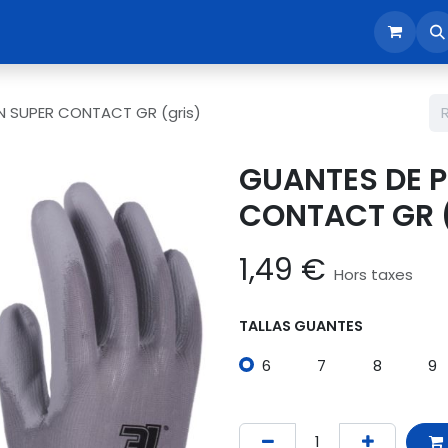
sotros
Tienda
Reunión comercial
Revisión EPI365
 SUPER CONTACT GR (gris)
GUANTES DE 
CONTACT GR (
1,49
€
Hors taxes
TALLAS GUANTES
6
7
8
9