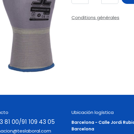
Conditions générales
acto
Ubicación logística
3 81 00/91 109 43 05
Barcelona - Calle Jordi Rubi
Barcelona
macion@teslaboral.com