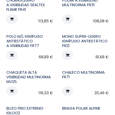
CHUBASQUERO
POLAR A.VISIBILIDAD
A.VISIBILIDAD SEALTEX
MULTINORMA FR31
FLAME FR41
113,85
€
108,08
€
POLO M/L IGNÍFUGO
MONO SUPER-LIGERO
ANTIESTÁTICO
IGNÍFUGO ANTIESTÁTICO
A.VISIBILIDAD FR77
FR21
68,89
€
81,68
€
CHAQUETA ALTA
CHALECO MULTINORMA
VISIBILIDAD MULTINORMA
FR71
MV25
116,33
€
20,46
€
BUZO FRIO EXTREMO
BRAGA POLAR ALPINE
IGLOO2