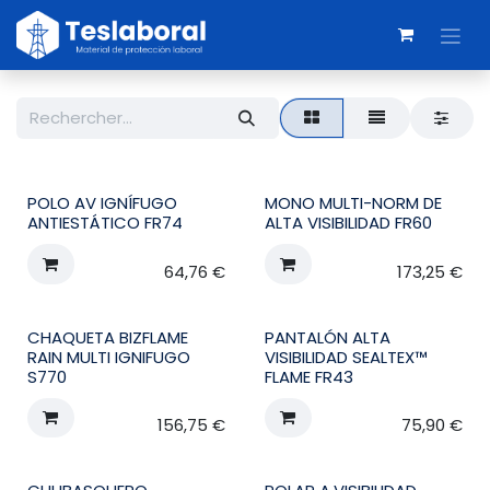
Se rendre au contenu
POLO AV IGNÍFUGO
MONO MULTI-NORM DE
ANTIESTÁTICO FR74
ALTA VISIBILIDAD FR60
64,76
€
173,25
€
CHAQUETA BIZFLAME
PANTALÓN ALTA
RAIN MULTI IGNIFUGO
VISIBILIDAD SEALTEX™
S770
FLAME FR43
156,75
€
75,90
€