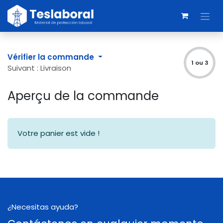
Se rendre au contenu
Vérifier la commande
1 ou 3
Suivant : Livraison
Aperçu de la commande
Votre panier est vide !
¿Necesitas ayuda?