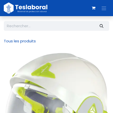
Se rendre au contenu
Tous les produits