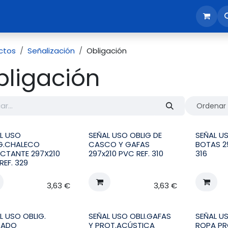
sotros
Tienda
Reunión comercial
Revisión EPI365
ctos
Señalización
Obligación
bligación
Ordenar 
L USO
SEÑAL USO OBLIG DE
SEÑAL U
G.CHALECO
CASCO Y GAFAS
BOTAS 29
ECTANTE 297X210
297x210 PVC REF. 310
316
REF. 329
3,63
€
3,63
€
L USO OBLIG.
SEÑAL USO OBLI.GAFAS
SEÑAL US
ZADO
Y PROT.ACÚSTICA
ROPA P