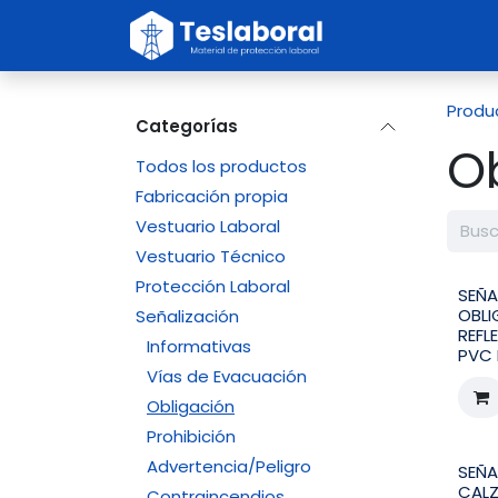
Ir al contenido
Inicio
Sobre no
Produ
Categorías
O
Todos los productos
Fabricación propia
Vestuario Laboral
Vestuario Técnico
Protección Laboral
SEÑA
OBLI
Señalización
REFL
Informativas
PVC 
Vías de Evacuación
Obligación
Prohibición
Advertencia/Peligro
SEÑA
CAL
Contraincendios