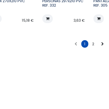
4 270X210 PVC
PERSONAS 297x210 PVC
PANTALL
REF. 332
REF. 305
15,18
€
3,63
€
1
2