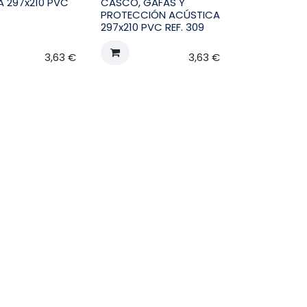
A 297x210 PVC
CASCO, GAFAS Y
PROTECCIÓN ACÚSTICA
297x210 PVC REF. 309
3,63
€
3,63
€