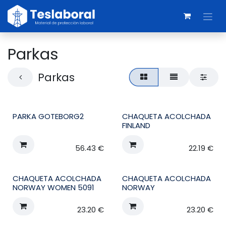
Skip to Content
Parkas
Parkas
PARKA GOTEBORG2
CHAQUETA ACOLCHADA
FINLAND
56.43
€
22.19
€
CHAQUETA ACOLCHADA
CHAQUETA ACOLCHADA
NORWAY WOMEN 5091
NORWAY
23.20
€
23.20
€