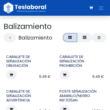
Skip to Content
Balizamiento
Balizamiento
CABALLETE DE
CABALLETE DE
SEÑALIZACIÓN
SEÑALIZACIÓN
OBLIGACIÓN
PROHIBICIÓN
9.49
€
9.49
€
CABALLETE DE
POSTE SEÑALIZACIÓN
SEÑALIZACIÓN
AMARILLO/NEGRO
ADVERTENCIA
REF.1125AN