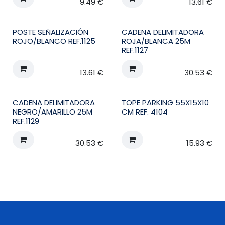
9.49
€
13.61
€
POSTE SEÑALIZACIÓN
CADENA DELIMITADORA
ROJO/BLANCO REF.1125
ROJA/BLANCA 25M
REF.1127
13.61
€
30.53
€
CADENA DELIMITADORA
TOPE PARKING 55X15X10
NEGRO/AMARILLO 25M
CM REF. 4104
REF.1129
30.53
€
15.93
€