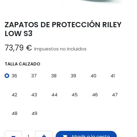
ZAPATOS DE PROTECCIÓN RILEY
LOW S3
73,79
€
Impuestos no incluidos
TALLA CALZADO
36
37
38
39
40
41
42
43
44
45
46
47
48
49
Añadir a la cesta