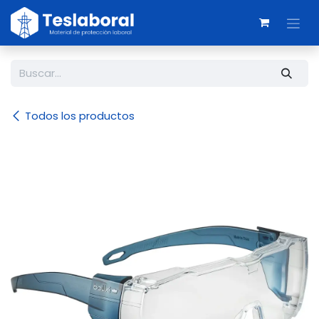
Ir al contenido
Todos los productos