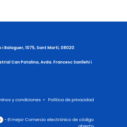
o i Balaguer, 1075, Sant Martí, 08020
strial Can Patalina, Avda. Francesc Sanllehi i
minos y condiciones
•
Política de privacidad
- El mejor
Comercio electrónico de código
abierto