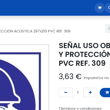
sotros
Tienda
Reunión comercial
Revisión EPI365
ECCIÓN ACÚSTICA 297x210 PVC REF. 309
SEÑAL USO OB
Y PROTECCIÓN
PVC REF. 309
3,63
€
Impuestos no 
Términos y condiciones