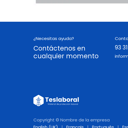
¿Necesitas ayuda?
Cont
Contáctenos en
93 31
cualquier momento
infor
Copyright © Nombre de la empresa
English (UK)
|
Français
|
Português
|
Es