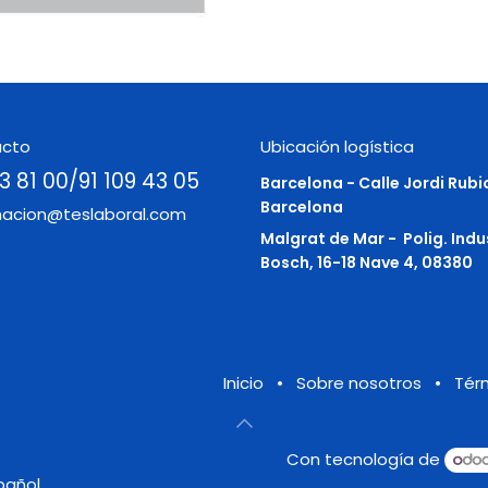
acto
Ubicación logística
3 81 00/91 109 43 05
Barcelona - Calle Jordi Rubi
Barcelona
macion@teslaboral.com
Malgrat de Mar -
Polig. Indu
Bosch, 16-18 Nave 4, 08380
Inicio
•
Sobre nosotros
•
Tér
Con tecnología de
pañol