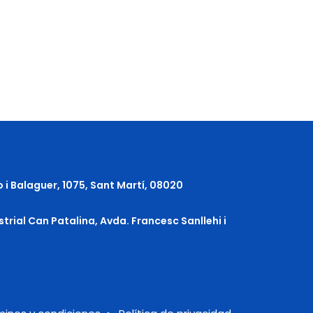
o i Balaguer, 1075, Sant Martí, 08020
strial Can Patalina, Avda. Francesc Sanllehi i