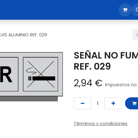
sotros
Tienda
Reunión comercial
Revisión EPI365
45 ALUMINIO REF. 029
SEÑAL NO FU
REF. 029
2,94
€
Impuestos no 
Términos y condiciones