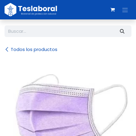
Ir al contenido
Todos los productos