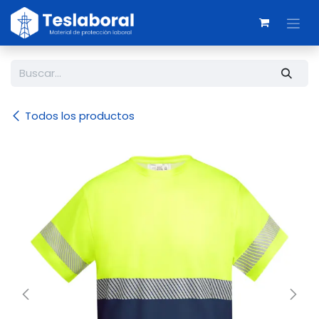
Ir al contenido
Todos los productos