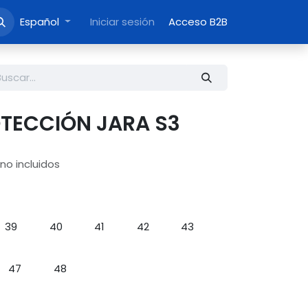
Español
Iniciar sesión
Acceso B2B
OTECCIÓN JARA S3
no incluidos
39
40
41
42
43
47
48