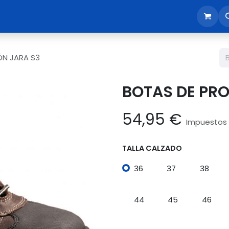
sotros
Tienda
Reunión comercial
Revisión EPI365
ÓN JARA S3
BOTAS DE PR
54,95
€
Impuestos 
TALLA CALZADO
36
37
38
44
45
46