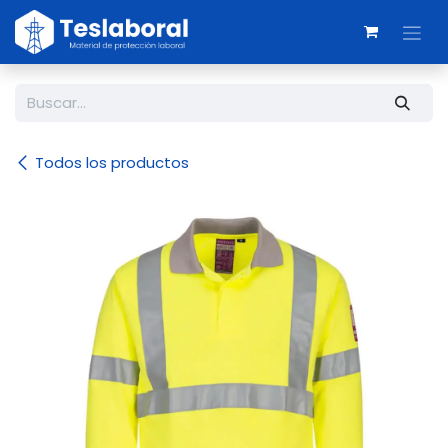
Ir al contenido
Todos los productos