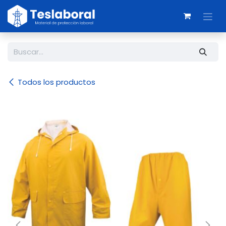
Ir al contenido
Todos los productos