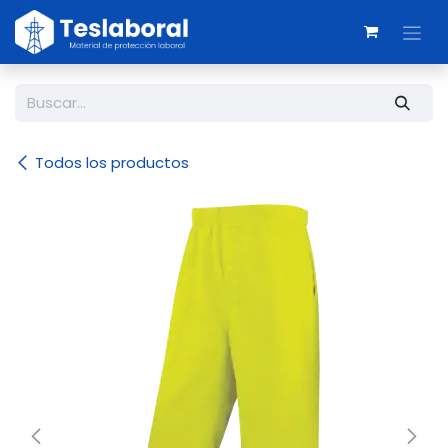
Ir al contenido
Todos los productos