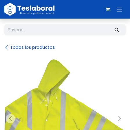
Ir al contenido
Todos los productos