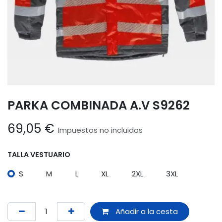
PARKA COMBINADA A.V S9262
69,05
€
Impuestos no incluidos
TALLA VESTUARIO
S
M
L
XL
2XL
3XL
Añadir a la cesta