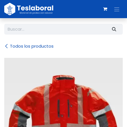
Ir al contenido
Todos los productos