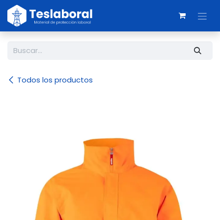
Ir al contenido
Todos los productos