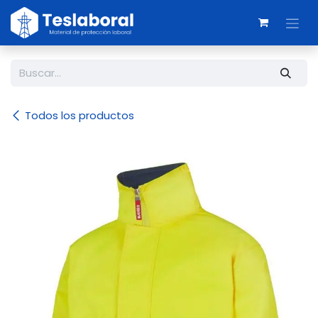
Ir al contenido
Todos los productos