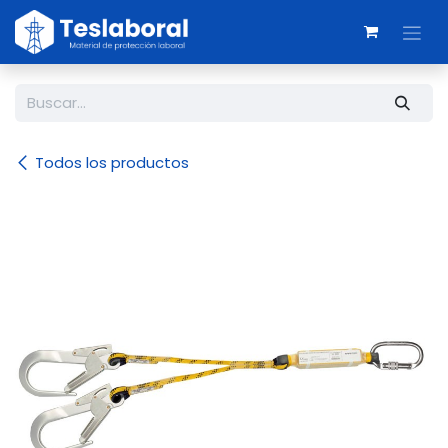
Ir al contenido
Todos los productos