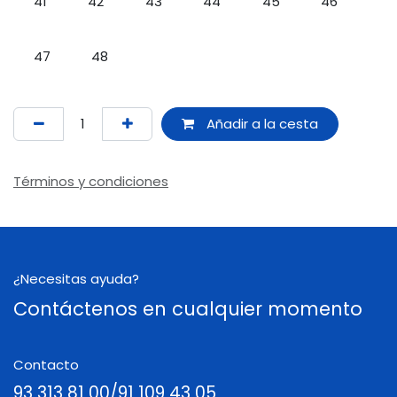
41
42
43
44
45
46
47
48
Añadir a la cesta
Términos y condiciones
¿Necesitas ayuda?
Contáctenos en cualquier momento
Contacto
93 313 81 00/91 109 43 05