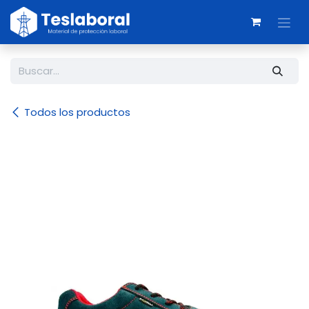
Ir al contenido
Todos los productos