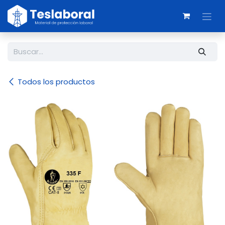
Ir al contenido
Todos los productos