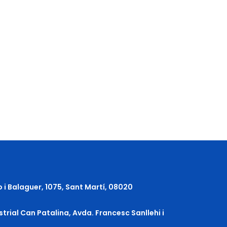
o i Balaguer, 1075, Sant Martí, 08020
strial Can Patalina, Avda. Francesc Sanllehi i