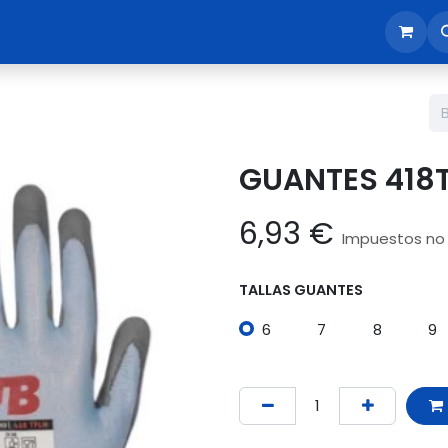
sotros
Tienda
Reunión comercial
Revisión EPI365
GUANTES 418
6,93
€
Impuestos no 
TALLAS GUANTES
6
7
8
9