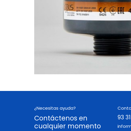
¿Necesitas ayuda?
Cont
Contáctenos en
93 31
cualquier momento
infor