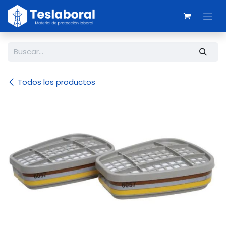
Ir al contenido
Todos los productos