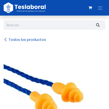
Ir al contenido
Todos los productos