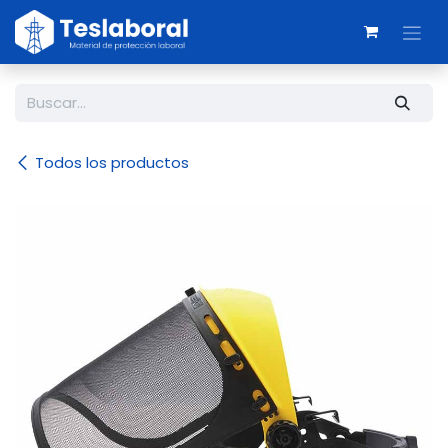
Ir al contenido
Todos los productos