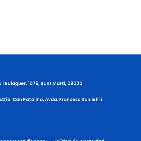
o i Balaguer, 1075, Sant Martí, 08020
strial Can Patalina, Avda. Francesc Sanllehi i