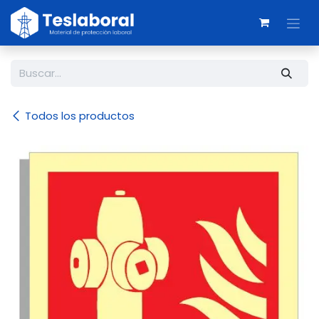
Ir al contenido
Todos los productos