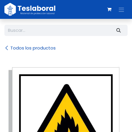
Ir al contenido
Todos los productos