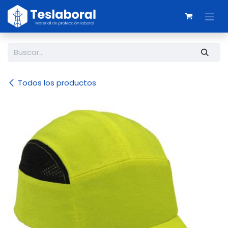
Ir al contenido
Todos los productos