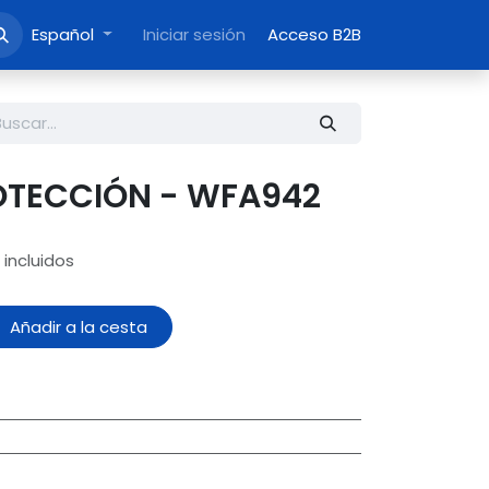
Español
Iniciar sesión
Acceso B2B
OTECCIÓN - WFA942
incluidos
Añadir a la cesta