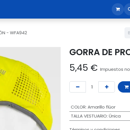
sotros
Tienda
Reunión comercial
Revisión EPI365
ÓN - WFA942
GORRA DE PR
5,45
€
Impuestos no 
COLOR
:
Amarillo flúor
TALLA VESTUARIO
:
Única
Términos y condiciones