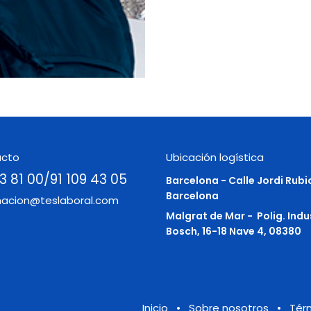
acto
Ubicación logística
3 81 00/91 109 43 05
Barcelona - Calle Jordi Rubi
Barcelona
macion@teslaboral.com
Malgrat de Mar -
Polig. Indu
Bosch, 16-18 Nave 4, 08380
Inicio
•
Sobre nosotros
•
Tér