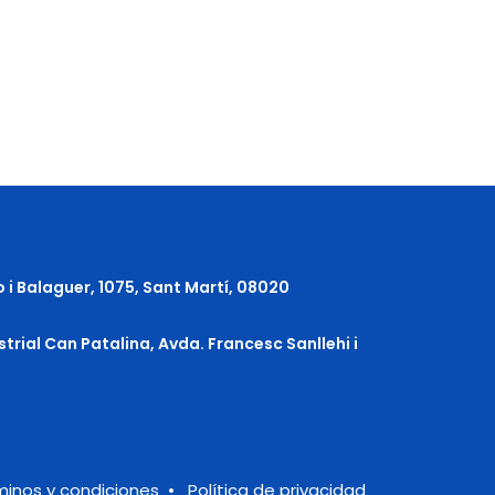
o i Balaguer, 1075, Sant Martí, 08020
strial Can Patalina, Avda. Francesc Sanllehi i
minos y condiciones
•
Política de privacidad