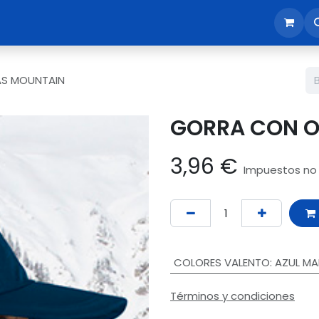
sotros
Tienda
Reunión comercial
Revisión EPI365
AS MOUNTAIN
GORRA CON O
3,96
€
Impuestos no 
COLORES VALENTO
:
AZUL MA
Términos y condiciones