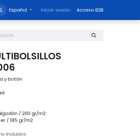
Español
Iniciar sesión
Acceso B2B
LTIBOLSILLOS
006
ra y botón
ad
algodón / 200 gr/m2
ter / 185 gr/m2
o incluidos