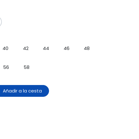
40
42
44
46
48
56
58
Añadir a la cesta