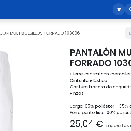
sotros
Tienda
Reunión comercial
Revisión EPI365
LÓN MULTIBOLSILLOS FORRADO 103006
PANTALÓN MU
FORRADO 103
Cierre central con cremalle
Cinturilla elástica
Costura trasera de segurid
Pinzas
Sarga: 65% poliéster - 35% 
Forro punto liso: 100% poliés
25,04
€
Impuestos n