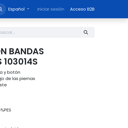
Español
Iniciar sesión
Acceso B2B
ON BANDAS
 103014S
ra y botón
jo de las piernas
aste
6%PES