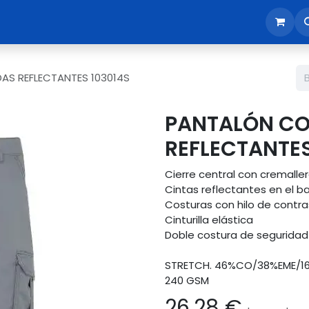
sotros
Tienda
Reunión comercial
Revisión EPI365
S REFLECTANTES 103014S
PANTALÓN C
REFLECTANTES
Cierre central con cremalle
Cintas reflectantes en el ba
Costuras con hilo de contr
Cinturilla elástica
Doble costura de seguridad
STRETCH. 46%CO/38%EME/1
240 GSM
26,28
€