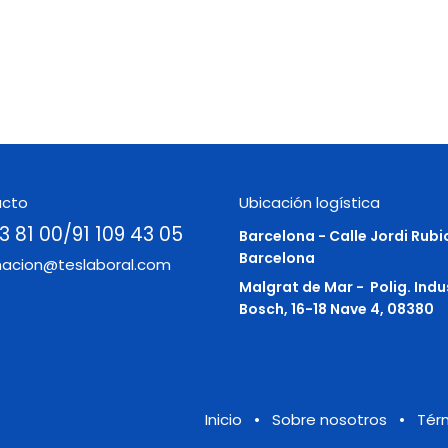
acto
Ubicación logística
3 81 00/91 109 43 05
Barcelona - Calle Jordi Rubi
Barcelona
macion@teslaboral.com
Malgrat de Mar -
Polig. Indu
Bosch, 16-18 Nave 4, 08380
Inicio
•
Sobre nosotros
•
Tér