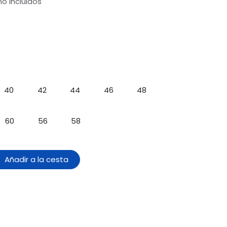
o incluidos
40
42
44
46
48
60
56
58
Añadir a la cesta