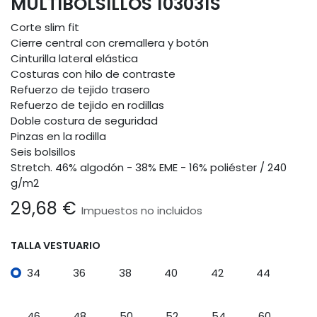
MULTIBOLSILLOS 103031S
Corte slim fit
Cierre central con cremallera y botón
Cinturilla lateral elástica
Costuras con hilo de contraste
Refuerzo de tejido trasero
Refuerzo de tejido en rodillas
Doble costura de seguridad
Pinzas en la rodilla
Seis bolsillos
Stretch. 46% algodón - 38% EME - 16% poliéster / 240
g/m2
29,68
€
Impuestos no incluidos
TALLA VESTUARIO
34
36
38
40
42
44
46
48
50
52
54
60