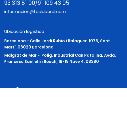
93 313 81 00/91 109 43 05
informacion@teslaboral.com
Ubicación logística
Barcelona - Calle Jordi Rubio i Balaguer, 1075, Sant
Martí, 08020 Barcelona
Malgrat de Mar -
Polig. Industrial Can Patalina, Avda.
Francesc Sanllehi i Bosch, 16-18 Nave 4, 08380
Inicio
•
Sobre nosotros
•
Términos y condiciones
•