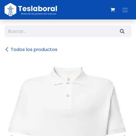
Ir al contenido
Todos los productos