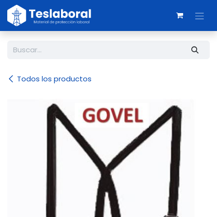
Ir al contenido
Todos los productos