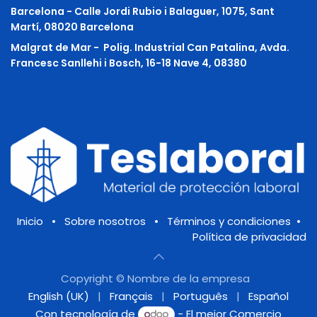
Barcelona - Calle Jordi Rubio i Balaguer, 1075, Sant
Martí, 08020 Barcelona
Malgrat de Mar -
Polig. Industrial Can Patalina, Avda.
Francesc Sanllehi i Bosch, 16-18 Nave 4, 08380
Inicio
•
Sobre nosotros
•
Términos y condiciones
•
Política de privacidad
Copyright © Nombre de la empresa
English (UK)
|
Français
|
Português
|
Español
Con tecnología de
- El mejor
Comercio