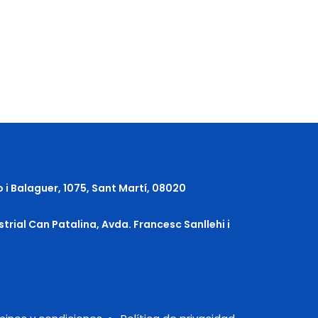
o i Balaguer, 1075, Sant Martí, 08020
strial Can Patalina, Avda. Francesc Sanllehi i